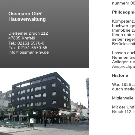
nunmehr 90 
Philosophi
Ossmann GbR
Hausverwaltung
Kompetenz, 
hochwertige
Immobilie z
Dießemer Bruch 112
Ihnen unter
47805 Krefeld
selber rege
Tel.: 02151 5570-0
Berücksicht
Fax: 02151 5570-55
info@ossmann-hv.de
Lassen auc
Nehmen Sie 
Anliegen ru
Ansprechpar
Historie
Was 1936 a
durch steti
Mittlerweile
Mit der Umf
Bruch 112 in